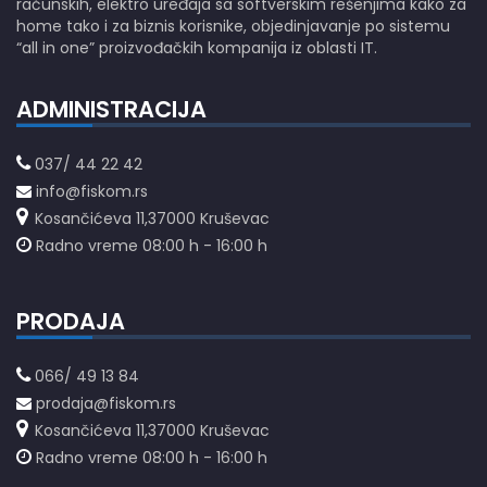
računskih, elektro uređaja sa softverskim rešenjima kako za
home tako i za biznis korisnike, objedinjavanje po sistemu
“all in one” proizvođačkih kompanija iz oblasti IT.
ADMINISTRACIJA
037/ 44 22 42
info@fiskom.rs
Kosančićeva 11,37000 Kruševac
Radno vreme 08:00 h - 16:00 h
PRODAJA
066/ 49 13 84
prodaja@fiskom.rs
Kosančićeva 11,37000 Kruševac
Radno vreme 08:00 h - 16:00 h