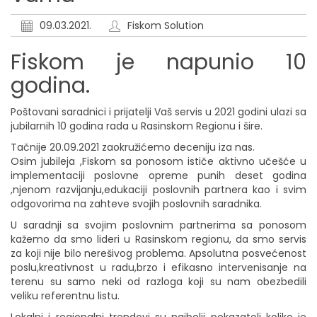
09.03.2021.
Fiskom Solution
Fiskom je napunio 10
godina.
Poštovani saradnici i prijatelji Vaš servis u 2021 godini ulazi sa
jubilarnih 10 godina rada u Rasinskom Regionu i šire.
Tačnije 20.09.2021 zaokružićemo deceniju iza nas.
Osim jubileja ,Fiskom sa ponosom ističe aktivno učešće u
implementaciji poslovne opreme punih deset godina
,njenom razvijanju,edukaciji poslovnih partnera kao i svim
odgovorima na zahteve svojih poslovnih saradnika.
U saradnji sa svojim poslovnim partnerima sa ponosom
kažemo da smo lideri u Rasinskom regionu, da smo servis
za koji nije bilo nerešivog problema. Apsolutna posvećenost
poslu,kreativnost u radu,brzo i efikasno intervenisanje na
terenu su samo neki od razloga koji su nam obezbedili
veliku referentnu listu.