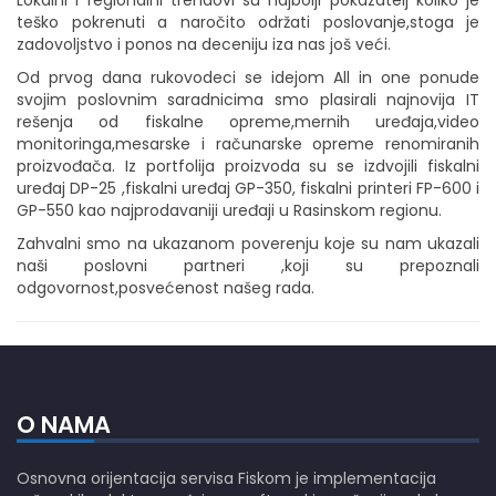
Lokalni i regionalni trendovi su najbolji pokazatelj koliko je
teško pokrenuti a naročito održati poslovanje,stoga je
zadovoljstvo i ponos na deceniju iza nas još veći.
Od prvog dana rukovodeci se idejom All in one ponude
svojim poslovnim saradnicima smo plasirali najnovija IT
rešenja od fiskalne opreme,mernih uređaja,video
monitoringa,mesarske i računarske opreme renomiranih
proizvođača. Iz portfolija proizvoda su se izdvojili fiskalni
uređaj DP-25 ,fiskalni uređaj GP-350, fiskalni printeri FP-600 i
GP-550 kao najprodavaniji uređaji u Rasinskom regionu.
Zahvalni smo na ukazanom poverenju koje su nam ukazali
naši poslovni partneri ,koji su prepoznali
odgovornost,posvećenost našeg rada.
O NAMA
Osnovna orijentacija servisa Fiskom je implementacija