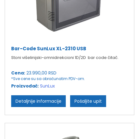
Bar-Code SunLux XL-2310 USB
Stoni višelinijski-omnidirekcioni 1D/2D bar code čitač.
Cena:
23.990,00 RSD
*Sve cene su sa obračunatim PDV-om.
Proizvođač:
SunLux
Detaljnije informacije
Pošaljite upit