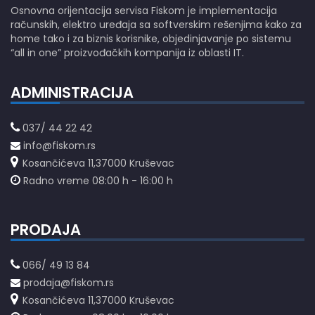
Osnovna orijentacija servisa Fiskom je implementacija
računskih, elektro uređaja sa softverskim rešenjima kako za
home tako i za biznis korisnike, objedinjavanje po sistemu
“all in one” proizvođačkih kompanija iz oblasti IT.
ADMINISTRACIJA
037/ 44 22 42
info@fiskom.rs
Kosančićeva 11,37000 Kruševac
Radno vreme 08:00 h - 16:00 h
PRODAJA
066/ 49 13 84
prodaja@fiskom.rs
Kosančićeva 11,37000 Kruševac