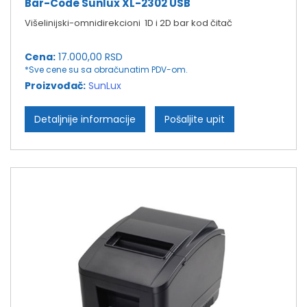
Bar-Code Sunlux XL-2302 USB
Višelinijski-omnidirekcioni 1D i 2D bar kod čitač
Cena:
17.000,00 RSD
*Sve cene su sa obračunatim PDV-om.
Proizvođač:
SunLux
Detaljnije informacije
Pošaljite upit