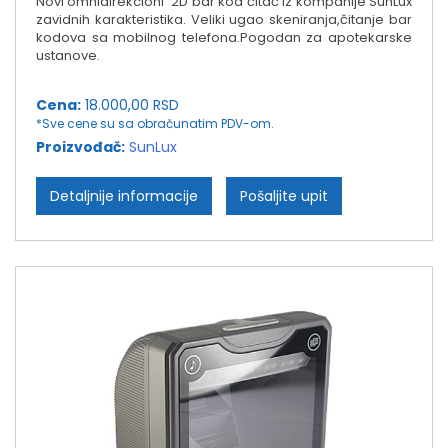
Novi omnidirekcioni 2D bar kod čitač iz kompanije SunLux
zavidnih karakteristika. Veliki ugao skeniranja,čitanje bar
kodova sa mobilnog telefona.Pogodan za apotekarske
ustanove.
Cena:
18.000,00 RSD
*Sve cene su sa obračunatim PDV-om.
Proizvođač:
SunLux
Detaljnije informacije
Pošaljite upit