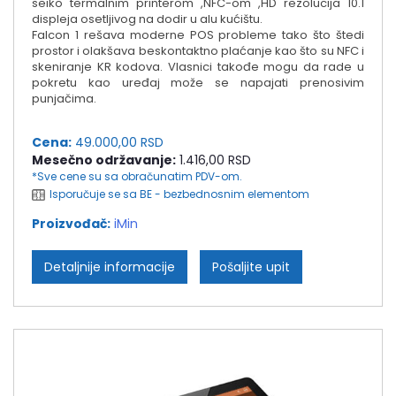
seiko termalnim printerom ,NFC-om ,HD rezolucija 10.1
displeja osetljivog na dodir u alu kućištu.
Falcon 1 rešava moderne POS probleme tako što štedi
prostor i olakšava beskontaktno plaćanje kao što su NFC i
skeniranje KR kodova. Vlasnici takođe mogu da rade u
pokretu kao uređaj može se napajati prenosivim
punjačima.
Cena:
49.000,00 RSD
Mesečno održavanje:
1.416,00 RSD
*Sve cene su sa obračunatim PDV-om.
Isporučuje se sa BE - bezbednosnim elementom
Proizvođač:
iMin
Detaljnije informacije
Pošaljite upit