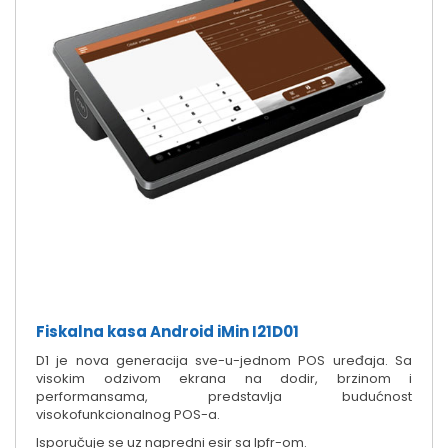
Fiskalna kasa Android iMin I21D01
D1 je nova generacija sve-u-jednom POS uređaja. Sa
visokim odzivom ekrana na dodir, brzinom i
performansama, predstavlja budućnost
visokofunkcionalnog POS-a.
Isporučuje se uz napredni esir sa lpfr-om.