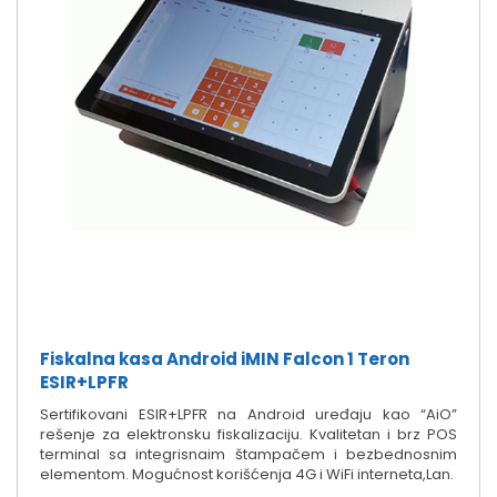
Fiskalna kasa Android iMIN Falcon 1 Teron
ESIR+LPFR
Sertifikovani ESIR+LPFR na Android uređaju kao “AiO”
rešenje za elektronsku fiskalizaciju. Kvalitetan i brz POS
terminal sa integrisnaim štampačem i bezbednosnim
elementom. Mogućnost korišćenja 4G i WiFi interneta,Lan.