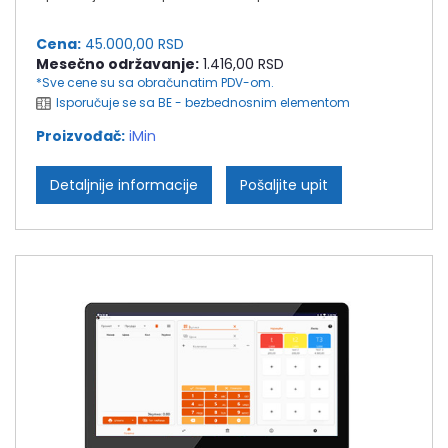
Cena:
45.000,00 RSD
Mesečno održavanje:
1.416,00 RSD
*Sve cene su sa obračunatim PDV-om.
Isporučuje se sa BE - bezbednosnim elementom
Proizvođač:
iMin
Detaljnije informacije
Pošaljite upit