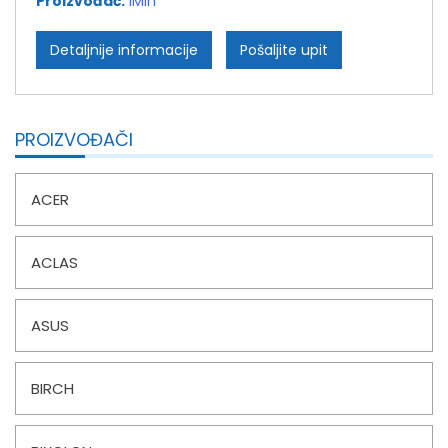
Proizvođač:
iMin
Detaljnije informacije
Pošaljite upit
PROIZVOĐAČI
ACER
ACLAS
ASUS
BIRCH