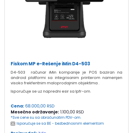
Fiskom MP e-Rešenje iMin D4-503
D4-503 računar iMin kompanije je POS baziran na
android platformi sa integrisanim printerom namenjen
visoko frekfentnim maloprodajnim objektima .
Isporučuje se uz napredni esir sa lpfr-om.
Cena:
68.000,00 RSD
Mesečno održavanje:
1.100,00 RSD
*Sve cene su sa obračunatim PDV-om.
Isporučuje se sa BE - bezbednosnim elementom