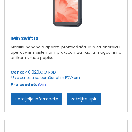
iMin Swift 1S
Mobilni handheld aparat proizvođača iMIN sa android 11
operativnim sistemom praktičan za rad u magacinima
prilikom izrade popisa.
Cena:
40.820,OO RSD
*Sve cene su sa obračunatim PDV-om.
Proizvođač:
iMin
Detaljnije informacije
Pošaljite upit