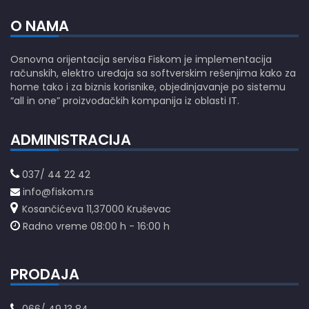
O NAMA
Osnovna orijentacija servisa Fiskom je implementacija
računskih, elektro uređaja sa softverskim rešenjima kako za
home tako i za biznis korisnike, objedinjavanje po sistemu
“all in one” proizvođačkih kompanija iz oblasti IT.
ADMINISTRACIJA
037/ 44 22 42
info@fiskom.rs
Kosančićeva 11,37000 Kruševac
Radno vreme 08:00 h - 16:00 h
PRODAJA