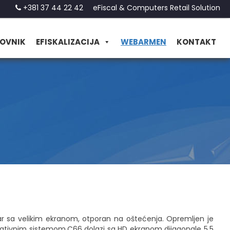
+381 37 44 22 42
eFiscal & Computers Retail Solution
OVNIK
EFISKALIZACIJA
WEBARMEN
KONTAKT
ar sa velikim ekranom, otporan na oštećenja. Opremljen je
ativnim sistemom,C66 dolazi sa HD ekranom dijagonale 5,5