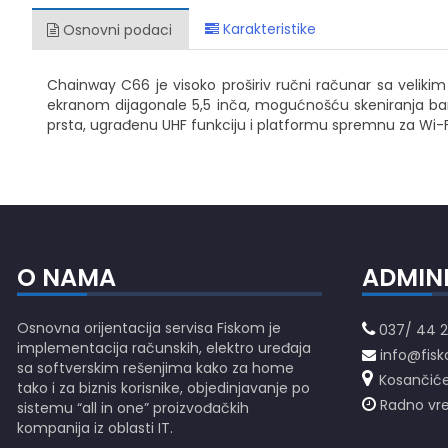
Karakteristike
Osnovni podaci
Chainway C66 je visoko proširiv ručni računar sa veli
ekranom dijagonale 5,5 inča, mogućnošću skeniranja bar-
prsta, ugrađenu UHF funkciju i platformu spremnu za Wi-Fi 6
O NAMA
ADMIN
Osnovna orijentacija servisa Fiskom je
037/ 44 2
implementacija računskih, elektro uređaja
info@fisk
sa softverskim rešenjima kako za home
Kosančiće
tako i za biznis korisnike, objedinjavanje po
Radno vre
sistemu “all in one” proizvođačkih
kompanija iz oblasti IT.