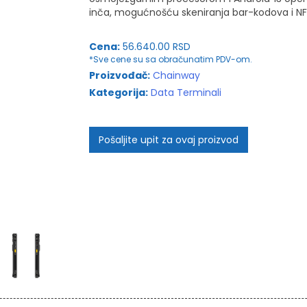
inča, mogućnošću skeniranja bar-kodova i NF
Cena:
56.640.00 RSD
*Sve cene su sa obračunatim PDV-om.
Proizvođač:
Chainway
Kategorija:
Data Terminali
Pošaljite upit za ovaj proizvod