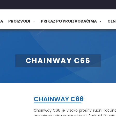
MA
PROIZVODI
PRIKAZ PO PROIZVOĐAČIMA
CEN
CHAINWAY C66
CHAINWAY C66
Chainway C66 je visoko proširiv ručni račun
osmojezgarnim procesorom i Android 13 oper