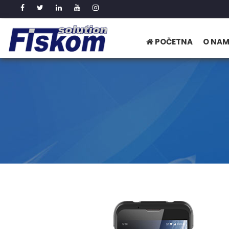
POČETNA
O NA