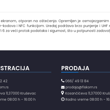
kim ekranom, otporan na oštećenja. Opremljen je osmojezgarnim
kodova i NFC funkcijom. Uređaj podržava brzo punjenje i UHF n
 za veći protok podataka i sigurnost, što u potpunosti zadovoljava
ISTRACIJA
PRODAJA
2 42
066/ 49 13 84
om.rs
prodaja@fiskom.rs
va 11,37000 Kruševac
Kosančićeva 11,37000 Kru
me 08:00 h - 16:00 h
Radno vreme 08:00 h - 16