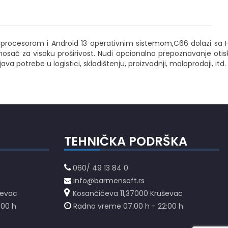
 procesorom i Android 13 operativnim sistemom,C66 dolazi sa 
osač za visoku proširivost. Nudi opcionalno prepoznavanje otis
 potrebe u logistici, skladištenju, proizvodnji, maloprodaji, itd.
TEHNIČKA PODRŠKA
060/ 49 13 84 0
info@barmensoft.rs
ševac
Kosančićeva 11,37000 Kruševac
:00 h
Radno vreme 07:00 h - 22:00 h