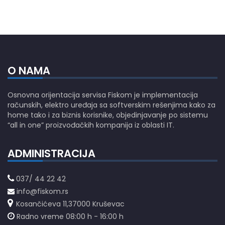
O NAMA
Osnovna orijentacija servisa Fiskom je implementacija
računskih, elektro uređaja sa softverskim rešenjima kako za
home tako i za biznis korisnike, objedinjavanje po sistemu
“all in one” proizvođačkih kompanija iz oblasti IT.
ADMINISTRACIJA
037/ 44 22 42
info@fiskom.rs
Kosančićeva 11,37000 Kruševac
Radno vreme 08:00 h - 16:00 h