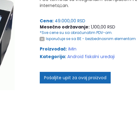
interneta,Lan.
Cena:
49.000,00 RSD
Mesečno održavanje:
1,100,00 RSD
*Sve cene su sa obračunatim PDV-om.
Isporučuje se sa BE - bezbednosnim elementom
Proizvođač:
iMin
Kategorija:
Android fiskalni uređaji
Pošaljite upit za ovaj proizvod