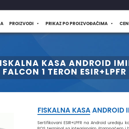
MA
PROIZVODI
PRIKAZ PO PROIZVOĐAČIMA
CEN
ISKALNA KASA ANDROID IM
FALCON 1 TERON ESIR+LPFR
FISKALNA KASA ANDROID I
Sertifikovani ESIR+LPFR na Android uređaju kao
POS terminal sa integrisnaim štampačem i 