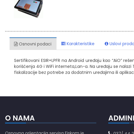
Karakteristike
Uslovi proda
Osnovni podaci
Sertifikovani ESIR+LPFR na Android uređaju kao “AiO” re
korišćenja 4G i WiFi interneta,Lan-a. Na uređaju se nala
fiskalizacije bez potrebe za dodatnim uređajima ili aplika
O NAMA
ADMIN
Osnovna orijentacija servisa Fiskom je
037/ 44 2