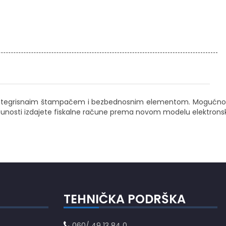
nal sa integrisnaim štampačem i bezbednosnim elementom. Mogućno
otpunosti izdajete fiskalne račune prema novom modelu elektrons
TEHNIČKA PODRŠKA
060/ 49 13 84 0