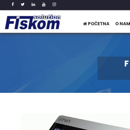
POČETNA
O NA
F