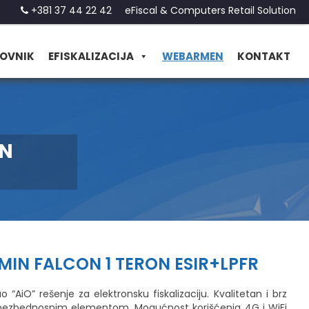
+381 37 44 22 42
eFiscal & Computers Retail Solution
OVNIK
EFISKALIZACIJA
WEBARMEN
KONTAKT
IN
MIN FALCON 1 TERON ESIR+LPFR
 “AiO” rešenje za elektronsku fiskalizaciju. Kvalitetan i brz
bezbednosnim elementom. Mogućnost korišćenja 4G i WiFi