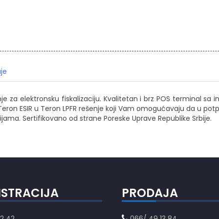
je
šenje za elektronsku fiskalizaciju. Kvalitetan i brz POS termi
zi Teron ESIR u Teron LPFR rešenje koji Vam omogućavaju da u p
cijama. Sertifikovano od strane Poreske Uprave Republike Srbije.
ISTRACIJA
PRODAJA
2 42
066/ 49 13 84