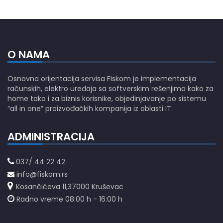
O NAMA
Osnovna orijentacija servisa Fiskom je implementacija
računskih, elektro uređaja sa softverskim rešenjima kako za
home tako i za biznis korisnike, objedinjavanje po sistemu
“all in one” proizvođačkih kompanija iz oblasti IT.
ADMINISTRACIJA
037/ 44 22 42
info@fiskom.rs
Kosančićeva 11,37000 Kruševac
Radno vreme 08:00 h - 16:00 h