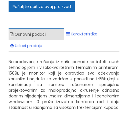
Pošaljite upit za ovaj proizvod
Karakteristike
Osnovni podaci
Uslovi prodaje
Najprodavanije rešenje iz naše ponude sa inteli touch
tehnologijom i visokokvalitetnim termalnim printerom.
1509L je monitor koji je opravdao sva očekivanja
korisnika i najduže se zadržao u ponudi na tržištu,koji u
kombinaciji sa samtec računarom specijalno
projektovanim za maloprodajno okruženje odnosno
dobrim hljađenjem ,malim dimenzijama i licenciranim
windowsom 10 pruža izuzetno konforan rad i daje
stabilnost u radnjama sa visokom frekfencijom kupaca.