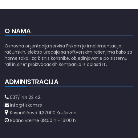
O NAMA
Osnovna orijentacija servisa Fiskom je implementacija
računskih, elektro uređaja sa softverskim rešenjima kako za
home tako i za biznis korisnike, objedinjavanje po sistemu
“all in one” proizvođačkih kompanija iz oblasti IT.
ADMINISTRACIJA
037/ 44 22 42
info@fiskom.rs
Kosančićeva 11,37000 Kruševac
Radno vreme 08:00 h - 16:00 h