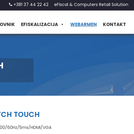
+381 37 44 22 42
eFiscal & Computers Retail Solution
OVNIK
EFISKALIZACIJA
WEBARMEN
KONTAKT
H
0TCH TOUCH
x900/60Hz/5ms/HDMI/VGA