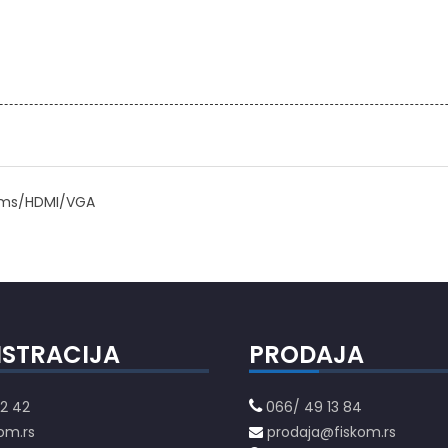
/5ms/HDMI/VGA
ISTRACIJA
PRODAJA
2 42
066/ 49 13 84
om.rs
prodaja@fiskom.rs