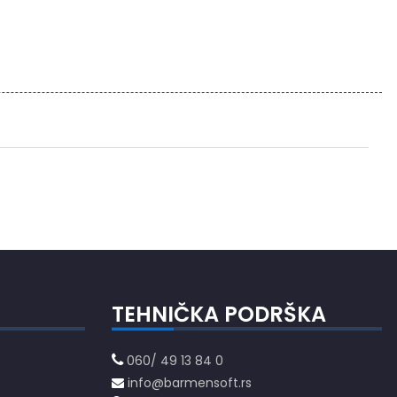
TEHNIČKA PODRŠKA
060/ 49 13 84 0
info@barmensoft.rs