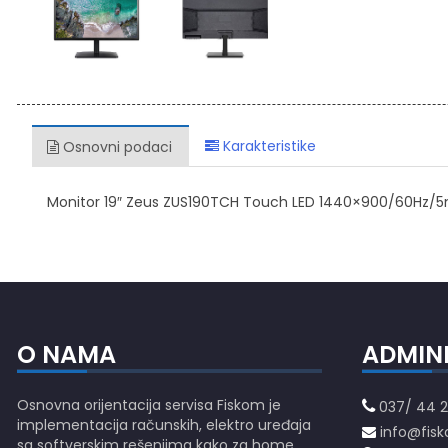
Karakteristike
Osnovni podaci
Monitor 19″ Zeus ZUS190TCH Touch LED 1440×900/60Hz
O NAMA
ADMIN
Osnovna orijentacija servisa Fiskom je
037/ 44 2
implementacija računskih, elektro uređaja
info@fisk
sa softverskim rešenjima kako za home